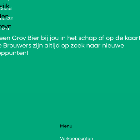
ijk
 Dudes
den
oods22
teyn
nzia
en Croy Bier bij jou in het schap of op de kaar
 Brouwers zijn altijd op zoek naar nieuwe
oppunten!
Menu
Verkooppunten