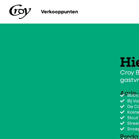
Verkooppunten
Contact
Hi
Croy B
gastvr
Aarle-
Bob's
Bij Va
De C
Kaste
Stout
Stree
Snoep
Breda
Bier 