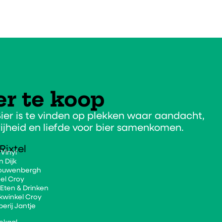
er te koop
ier is te vinden op plekken waar aandacht,
ijheid en liefde voor bier samenkomen.
Rixtel
 Vinyl
n Dijk
ouwenbergh
el Croy
 Eten & Drinken
kwinkel Croy
erij Jantje
Lokaal