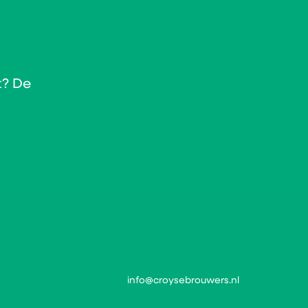
t? De
info@croysebrouwers.nl